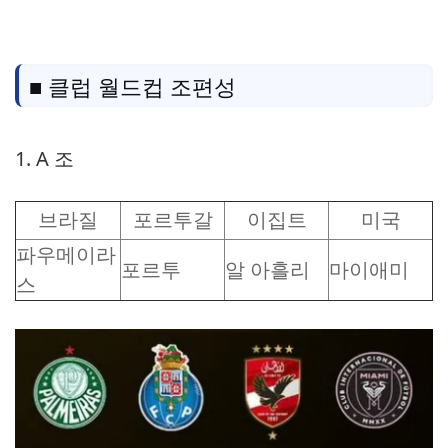
■ 클럽 월드컵 조편성
1. A 조
브라질
포르투갈
이집트
미국
파우메이라
포르투
알 아흘리
마이애미
스