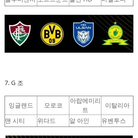
7. G 조
아랍에미리
잉글랜드
모로코
이탈리아
트
맨 시티
위다드
알 아인
유벤투스