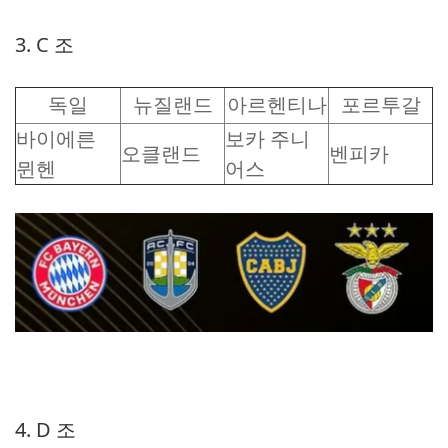
3. C 조
독일
뉴질랜드
아르헨티나
포르투갈
바이에른
보카 주니
오클랜드
벤피카
뮌헨
어스
4. D 조