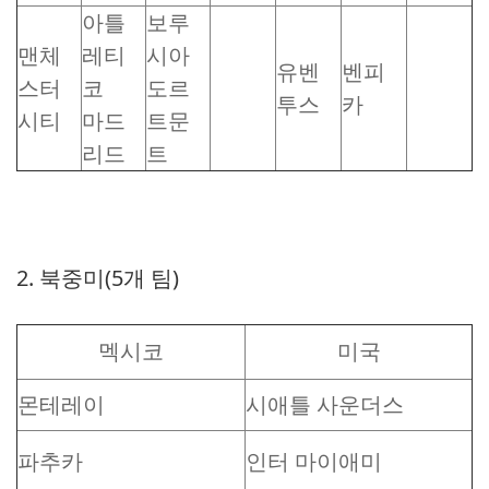
아틀
보루
맨체
레티
시아
유벤
벤피
스터
코
도르
투스
카
시티
마드
트문
리드
트
2. 북중미(5개 팀)
멕시코
미국
몬테레이
시애틀 사운더스
파추카
인터 마이애미