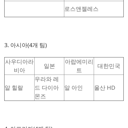
로스앤젤레스
3. 아시아(4개 팀)
사우디아라
아랍에미리
일본
대한민국
비아
트
우라와 레
알 힐랄
드 다이아
알 아인
울산 HD
몬즈