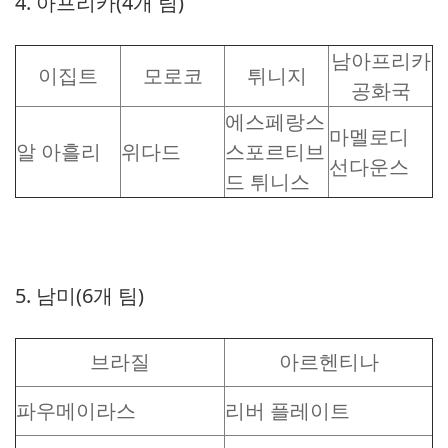
4. 아프리카(4개 팀)
남아프리카
이집트
모로코
튀니지
공화국
에스페랑스
마멜로디
알 아흘리
위다드
스포르티브
선다운스
드 튀니스
5. 남미(6개 팀)
브라질
아르헨티나
파우메이라스
리버 플레이트