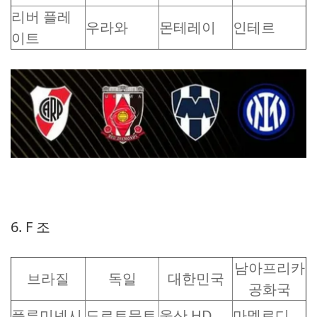
리버 플레
우라와
몬테레이
인테르
이트
6. F 조
남아프리카
브라질
독일
대한민국
공화국
플루미넨시
도르트문트
울산 HD
마멜로디