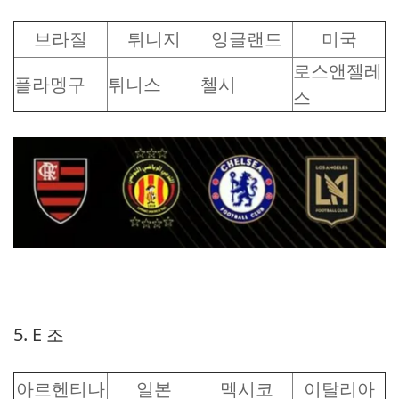
브라질
튀니지
잉글랜드
미국
로스앤젤레
플라멩구
튀니스
첼시
스
5. E 조
아르헨티나
일본
멕시코
이탈리아