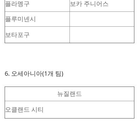
플라멩구
보카 주니어스
플루미넨시
보타포구
6. 오세아니아(1개 팀)
뉴질랜드
오클랜드 시티