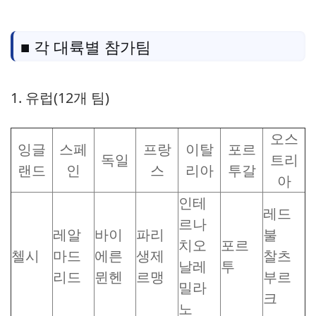
■ 각 대륙별 참가팀
1. 유럽(12개 팀)
오스
잉글
스페
프랑
이탈
포르
독일
트리
랜드
인
스
리아
투갈
아
인테
레드
르나
레알
바이
파리
불
치오
포르
첼시
마드
에른
생제
찰츠
날레
투
리드
뮌헨
르맹
부르
밀라
크
노