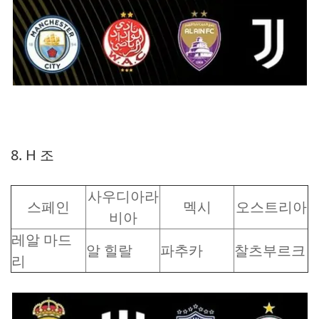
8. H 조
사우디아라
스페인
멕시
오스트리아
비아
레알 마드
알 힐랄
파추카
찰츠부르크
리