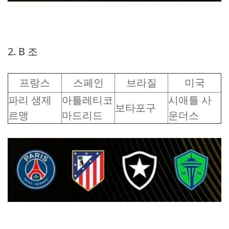
2. B 조
프랑스
스페인
브라질
미국
파리 생제
아틀레티코
시애틀 사
보타포구
르맹
마드리드
운더스