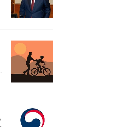
.
탄
통
용
부