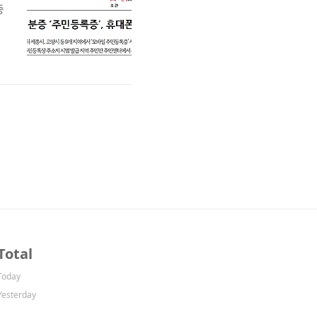
증
기
수
Total
Today
Yesterday