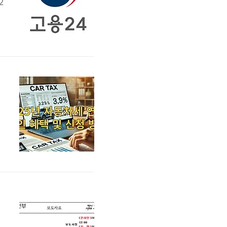
2
할
차
연
은
보