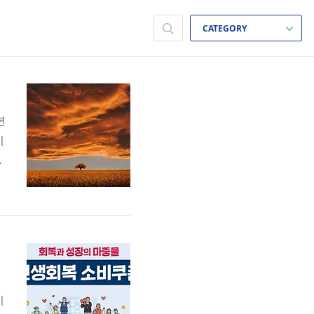
CATEGORY
년
시
사
지