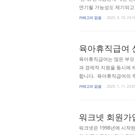
연기될 가능성도 제기되고
높아지고 있으며, 여야 간
카테고리 없음
2025. 3. 10. 23:1
특히, 윤석열 대통령의 지
황에서 선고일은 단순한 판
핵 심판 선고일은 헌법재판
육아휴직급여 
해 확인을 해보시면 되겠습
육아휴직급여는 많은 부모
과 경제적 지원을 동시에 
합니다. 육아휴직급여의 주
겠습니다. 육아휴직급여는
카테고리 없음
2025. 1. 11. 23:0
는 급여입니다. 이 급여는
련된 제도로, 통상임금의 
0만 원으로 인상됩니다. 
워크넷 회원가
하는 부모님들에게 더 많은
되면..
워크넷은 1998년에 시작