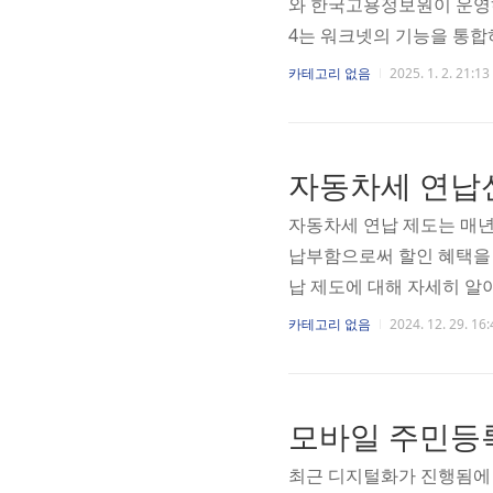
와 한국고용정보원이 운영하
4는 워크넷의 기능을 통합
니라 고용 보험, 직업 훈
카테고리 없음
2025. 1. 2. 21:13
집중되어 있습니다. 사용자
습니다. 또한, 실업급여 
수 있습니다. 워크넷은 구
자동차세 연납
활동을 지원합니다.고용24
자동차세 연납 제도는 매년
납부함으로써 할인 혜택을 
납 제도에 대해 자세히 알
세를 한 번에 미리 납부하고
카테고리 없음
2024. 12. 29. 16:
납 제도를 통해 3%의 할인
차량 소유자들이 이 제도를
통 연초에 신청하여 한번에
모바일 주민등
청은 위택스나 각 지방자치
최근 디지털화가 진행됨에