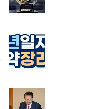
6
으
.
을
서
.
해