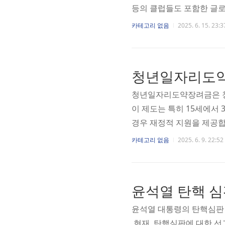
등의 클럽들도 포함한 글로
드컵이 8개팀의 참가로 개
카테고리 없음
2025. 6. 15. 23:3
례화된 현대판 FIFA 클럽
월 FIFA 평의회에서 미국
로 경기가 진행되는 것을 
청년일자리도약
클럽 월드컵 입니다. 북중미 
청년일자리도약장려금은 청
이 제도는 특히 15세에서
경우 재정적 지원을 제공합
해소하는 데 큰 역할을 하고
카테고리 없음
2025. 6. 9. 22:52
대상기업에서 취업애로청년
대 720만원 지원하며, 
채용 후 6개월 이상 고용유
윤석열 탄핵 심
18개월이상 재직 청년에게 
윤석열 대통령의 탄핵심판
현재, 탄핵심판에 대한 선