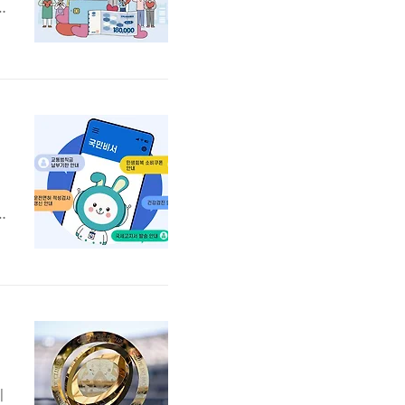
계
게
도
니
미