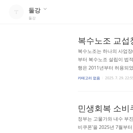
둘강
둘강
복수노조 교섭
복수노조는 하나의 사업장(
부터 복수노조 설립이 법적
행은 2011년부터 허용되
다른 이해관계를 가진 노조
카테고리 없음
2025. 7. 29. 22:5
해지는 문제가 발생했습니다
업 또는 사업장 내에서 
여 교섭대표노동조합을 정
민생회복 소비
기한 내에 사용자가 교섭
이 가능합니다. ..
정부는 고물가와 내수 부진
비쿠폰’을 2025년 7월부