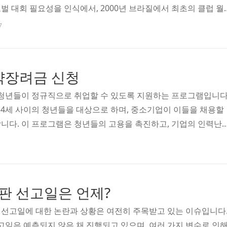
벌 대회 필요성을 인식에서, 2000년 브라질에서 최초의 클럽 월
최가 되었습니다. 2005년에 인터컨티넨털컵을 흡수하여 매년 정
7
 월드컵으로 재출범 하게 되었습니다. 이번 클럽 월드컵은 2003년 
이 FIFA 클럽 월드컵 개최국으로 선정하고 32개 팀 토너먼트 형식
결정, 지금까지와는 많은 변화와 대륙별 많은 팀들이 참여하는 첫
장려금 신청
5팀, 아시아 4팀, 아프리카 4팀..
년들이 정규직으로 취업할 수 있도록 지원하는 프로그램입니다
 34세 사이의 청년들을 대상으로 하며, 중소기업이 이들을 채용할
니다. 이 프로그램은 청년들의 고용을 촉진하고, 기업의 인력난
 있습니다. 유형1과 유형2가 있으며,유형1은 5인 이상 우선지원
을 정규직으로 채용하고 6개월 이상 고용유지시 최장 1년간 최
유형2는 빈일자리업종의 우선지원대상 기업에서 청년을 정규직으로
지시 최장 1년간 최대 720만원 지원하고, 해당 빈일자리 기업에
판 선고일은 언제?
480만원 지원을 합니다. 운영기관 확인 및 신청을 하실분..
 선고일에 대한 논란과 상황은 여전히 주목받고 있는 이슈입니다
고일은 예측되지 않은 채 진행되고 있으며, 여러 가지 변수로 인