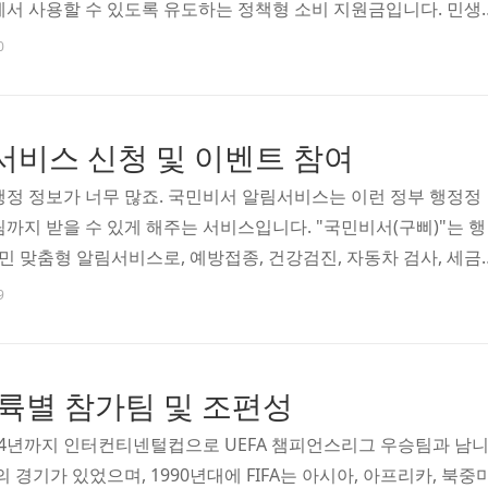
에서 사용할 수 있도록 유도하는 정책형 소비 지원금입니다. 민생
 대상으로 지급되며, 소득 수준 및 거주 지역에 따라 차등 지급됩
0
 기본적으로 1차 지급은 15만 원부터, 기초생활수급자 등 취약
지 제공됩니다. 또한 비수도권 및 농어촌 지역에 거주하는 국민에
이 추가로 지급됩니다.9월부터는 민생회복 소비쿠론 2차 추가 지급
비스 신청 및 이벤트 참여
 중산층 이하에 해당하는 국민에게 10만 원이 추가..
행정 정보가 너무 많죠. 국민비서 알림서비스는 이런 정부 행정정
까지 받을 수 있게 해주는 서비스입니다. "국민비서(구삐)"는 행
 맞춤형 알림서비스로, 예방접종, 건강검진, 자동차 검사, 세금
안내 등 다양한 정보를 미리 알려줍니다.특히 복잡한 정부 사이트를
9
카카오톡·네이버·토스 등 익숙한 앱으로 알림을 받을 수 있어 접근
요.예를 들어, 자동차 정기검사 시기가 다가오면 미리 알림, 건강
 기간도 안내해 주기 때문에 깜빡하거나 연체하는 일을 줄일 수
륙별 참가팀 및 조편성
나 재난지원금, 각종 공공서비스 신청 기간도 챙겨주니 정..
04년까지 인터컨티넨털컵으로 UEFA 챔피언스리그 우승팀과 남
기가 있었으며, 1990년대에 FIFA는 아시아, 아프리카, 북중