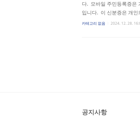
다. 모바일 주민등록증은
입니다. 이 신분증은 개인의
통해 안전하게 사용될 수 
카테고리 없음
2024. 12. 28. 16:
존 주민등록증을 잃어버리거
있으며, 스마트폰을 통해 
가 진행됨에 따라, 종이 문
일(금)부터 전 국민 신분증
공지사항