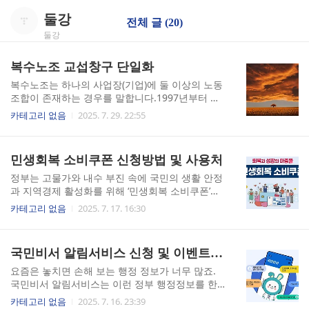
둘강
전체 글 (20)
둘강
복수노조 교섭창구 단일화
복수노조는 하나의 사업장(기업)에 둘 이상의 노동
조합이 존재하는 경우를 말합니다.1997년부터 복
수노조 설립이 법적으로 가능해졌지만, 사용자 부
카테고리 없음
2025. 7. 29. 22:55
담과 노사 분쟁을 우려하여 본격 시행은 2011년부
터 허용되었습니다.복수노조의 등장으로 다양한
직군, 직급, 직종별로 서로 다른 이해관계를 가진
민생회복 소비쿠폰 신청방법 및 사용처
노조들이 한 사업장에서 활동할 수 있게 되었지만,
교섭 절차가 복잡해지는 문제가 발생했습니다. 이
정부는 고물가와 내수 부진 속에 국민의 생활 안정
를 해결하기 위해 마련된 제도가 교섭창구 단일화
과 지역경제 활성화를 위해 ‘민생회복 소비쿠폰’을
입니다.사업 또는 사업장 내에서 사용자와 교섭하
2025년 7월부터 본격 지급합니다. 이 쿠폰은 국민
카테고리 없음
2025. 7. 17. 16:30
기 위해서는 모든 노동조합은 교섭창구를 단일화
들에게 일정 금액을 지급하여 지역 상권 및 소상공
하여 교섭대표노동조합을 정하여야 합니다. 다만,
인 매장에서 사용할 수 있도록 유도하는 정책형 소
교섭대표노동조합을 자율적으로 결정하는 기한 내
비 지원금입니다. 민생회복 소비쿠폰은 전 국민을
국민비서 알림서비스 신청 및 이벤트 참여
에 사용자가 교섭창구단일화 절차를 거치지 아니
대상으로 지급되며, 소득 수준 및 거주 지역에 따라
하기로 동의한 경우에는 개별교섭이 가능합니다. ..
차등 지급됩니다. 민생회복 소비쿠폰은 기본적으
요즘은 놓치면 손해 보는 행정 정보가 너무 많죠.
로 1차 지급은 15만 원부터, 기초생활수급자 등 취
국민비서 알림서비스는 이런 정부 행정정보를 한
약계층에게는 최대 40만 원까지 제공됩니다. 또한
눈에 확인하고, 알림까지 받을 수 있게 해주는 서비
카테고리 없음
2025. 7. 16. 23:39
비수도권 및 농어촌 지역에 거주하는 국민에게는